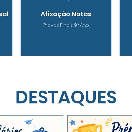
sal
Afixação Notas
Provas Finais 9º Ano
DESTAQUES