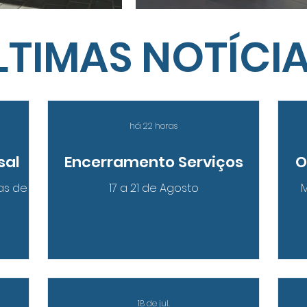
LTIMAS NOTÍCI
há 22 horas
sal
Encerramento Serviços
O
as de
17 a 21 de Agosto
M
18 de jul.