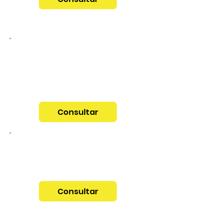
Visita de Estudo ao Centro
de Recursos para a
Inclusão (CRI) da CERCI-
LAMAS
Consultar
Gestão e Regulação
Comportamental em
Contexto Escolar
Consultar