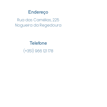
Endereço
Rua das Camélias, 225
Nogueira da Regedoura
Telefone
(+351)
966 121 178
Email
eb.souto@agrupamento-
argoncilhe.edu.pt