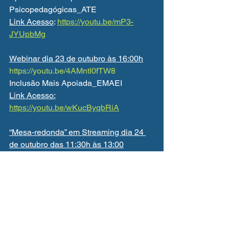
Psicopedagógicas_ATE
Link Acesso
: 
https://youtu.be/mP3-
JYUpbMg
Webinar dia 23 de outubro às 16:00h
https://youtu.be/4AMntI0fTW8
Inclusão Mais Apoiada_EMAEI
Link Acesso:
https://youtu.be/wKucByqbRiA
“Mesa-redonda” em Streaming dia 24 
de outubro das 11:30h às 13:00
https://youtu.be/A_32Se4ZdAg
Aprendizagens de Qualidade para 
Todos:
Experiências e Ideias para o Futuro
Link Acesso:
https://www.youtube.com/@DGEstEMini