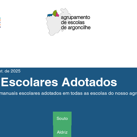
upamento
Oferta Formativa
Documentos
EMAEI
et. de 2025
 Escolares Adotados
 manuais escolares adotados em todas as escolas do nosso ag
Souto
Aldriz