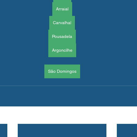
Arraial
Carvalhal
Pousadela
Argoncilhe
São Domingos